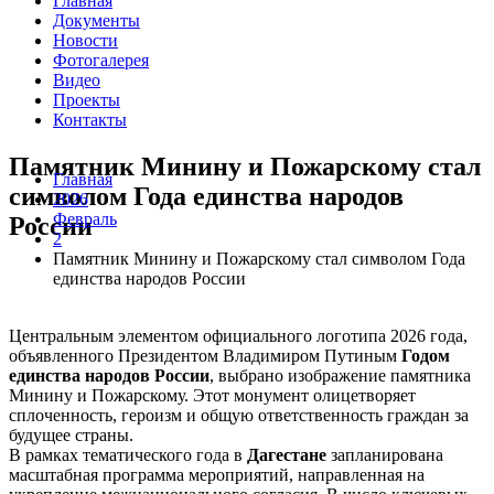
Главная
Документы
Новости
Фотогалерея
Видео
Проекты
Контакты
Памятник Минину и Пожарскому стал
Главная
символом Года единства народов
2026
Февраль
России
2
Памятник Минину и Пожарскому стал символом Года
единства народов России
Центральным элементом официального логотипа 2026 года,
объявленного Президентом Владимиром Путиным
Годом
единства народов России
, выбрано изображение памятника
Минину и Пожарскому. Этот монумент олицетворяет
сплоченность, героизм и общую ответственность граждан за
будущее страны.
В рамках тематического года в
Дагестане
запланирована
масштабная программа мероприятий, направленная на