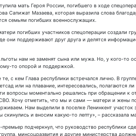
тупила мать Героя России, погибшего в ходе спецопер
а Сапижат Мазаева, которая выразила слова благода
тся семьям погибших военнослужащих.
 матери погибших участников спецоперации создали гр
де они поддерживают друг друга и делятся информацие
 льготы нам не заменят сына или мужа. Но, у кого-то о
ому-то опорой и поддержкой.
е те, с кем Глава республики встречался лично. В групп
етсад или на плавание, интересовались, полагаются ли 
 эти вопросы моментально решались при обращении к о
ВО. Хочу отметить, что мы и сами — матери и жены 
ерживаем. Нам выделили в поселке Ленинкент участок 
ы скинулись и вносим какую-то лепту», – рассказала ма
-премьер подчеркнул, что руководство республики сде
группа, минсоцразвития и другие министерства должн