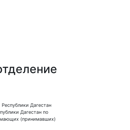
отделение
а Республики Дагестан
публики Дагестан по
имающих (принимавших)