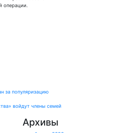
й операции.
ан за популяризацию
ства» войдут члены семей
Архивы