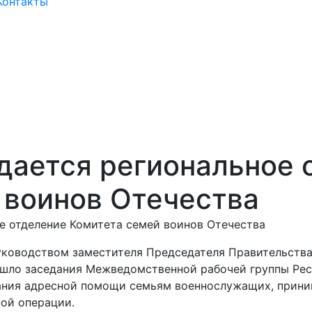
Контакты
здается региональное 
 воинов Отечества
ое отделение Комитета семей воинов Отечества
 руководством заместителя Председателя Правительств
шло заседания Межведомственной рабочей группы Рес
ания адресной помощи семьям военнослужащих, прин
ной операции.