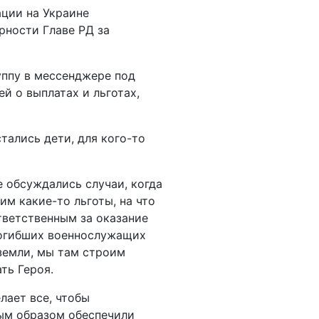
ации на Украине
рности Главе РД за
уппу в мессенджере под
й о выплатах и льготах,
стались дети, для кого-то
е обсуждались случаи, когда
им какие-то льготы, на что
тветственным за оказание
погибших военнослужащих
земли, мы там строим
ть Героя.
лает все, чтобы
ым образом обеспечили