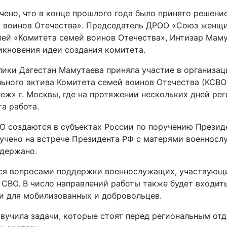
чено, что в конце прошлого года было принято решени
 воинов Отечества». Председатель ДРОО «Союз женщи
лей «Комитета семей воинов Отечества», Интизар Маму
икновения идеи создания комитета.
блики Дагестан Мамутаева приняла участие в организа
льного актива Комитета семей воинов Отечества (КСВО
еж» г. Москвы, где на протяжении нескольких дней рег
а работа.
О создаются в субъектах России по поручению Презид
учено на встрече Президента РФ с матерями военносл
ддержано.
ься вопросами поддержки военнослужащих, участвующи
 СВО. В число направлений работы также будет входит
и для мобилизованных и добровольцев.
вучила задачи, которые стоят перед региональным от