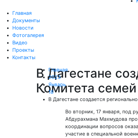
Главная
Документы
Новости
Фотогалерея
Видео
Проекты
Контакты
В Дагестане со
Главная
2023
Комитета семей
Январь
18
В Дагестане создается региональн
Во вторник, 17 января, под
Абдурахмана Махмудова про
координации вопросов оказ
участие в специальной воен