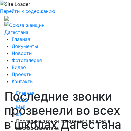
Перейти к содержанию
Главная
Документы
Новости
Фотогалерея
Видео
Проекты
Контакты
Последние звонки
Главная
2022
прозвенели во всех
Май
21
в школах Дагестана
Последние звонки прозвенели во всех в
школах Дагестана