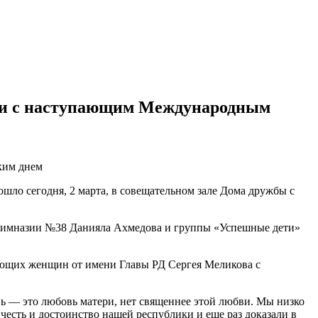
или с наступающим Международным
ким днем
ло сегодня, 2 марта, в совещательном зале Дома дружбы с
 гимназии №38 Данияла Ахмедова и группы «Успешные дети»
ующих женщин от имени Главы РД Сергея Меликова с
вь — это любовь матери, нет священнее этой любви. Мы низко
честь и достоинство нашей республики и еще раз доказали в