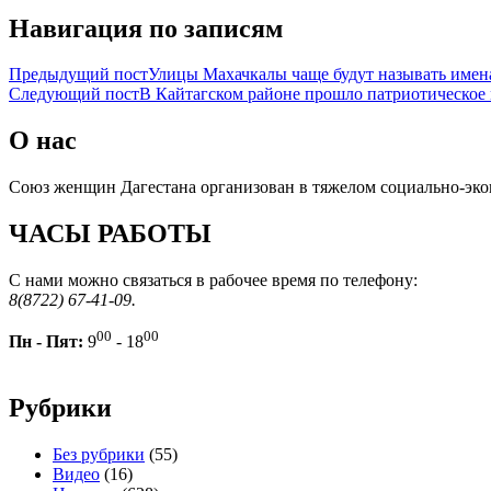
Навигация по записям
Предыдущий пост
Улицы Махачкалы чаще будут называть име
Следующий пост
В Кайтагском районе прошло патриотическое
О нас
Союз женщин Дагестана организован в тяжелом социально-эко
ЧАСЫ РАБОТЫ
С нами можно связаться в рабочее время по телефону:
8(8722) 67-41-09.
00
00
Пн - Пят:
9
- 18
Рубрики
Без рубрики
(55)
Видео
(16)