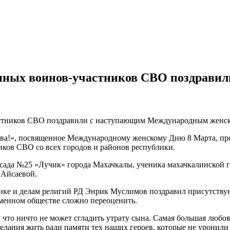
анных воинов-участников СВО поздрав
астников СВО поздравили с наступающим Международным женс
ва!», посвященное Международному женскому Дню 8 Марта, прош
ков СВО со всех городов и районов республики.
 сада №25 «Лучик» города Махачкалы, ученика махачкалинской
 Айсаевой.
тике и делам религий РД Энрик Муслимов поздравил присутств
менном обществе сложно переоценить.
 что ничто не может сгладить утрату сына. Самая большая любо
лания жить ради памяти тех наших героев, которые не уронили 