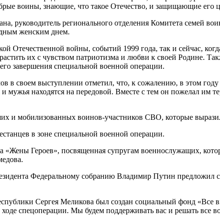
рые воины, знающие, что такое Отечество, и защищающие его ц
на, руководитель регионального отделения Комитета семей вои
дным женским днем.
ой Отечественной войны, событий 1999 года, так и сейчас, когд
растить их с чувством патриотизма и любви к своей Родине. Так
шего завершения специальной военной операции.
в своем выступлении отметил, что, к сожалению, в этом году 
и мужья находятся на передовой. Вместе с тем он пожелал им те
их и мобилизованных воинов-участников СВО, которые выразил
станцев в зоне специальной военной операции.
а «Жены Героев», посвященная супругам военнослужащих, котор
медова.
Президента Федеральному собранию Владимир Путин предложил 
республики Сергея Меликова был создан социальный фонд «Все вм
ходе спецоперации. Мы будем поддерживать вас и решать все 