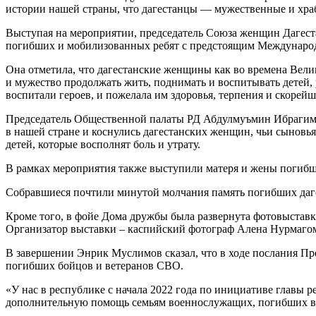
истории нашей страны, что дагестанцы — мужественные и храб
Выступая на мероприятии, председатель Союза женщин Дагеста
погибших и мобилизованных ребят с предстоящим Междунаро
Она отметила, что дагестанские женщины как во времена Велик
и мужество продолжать жить, поднимать и воспитывать детей, 
воспитали героев, и пожелала им здоровья, терпения и скорей
Председатель Общественной палаты РД Абдулмуъмин Ибрагимов 
в нашей стране и коснулись дагестанских женщин, чьи сыновья 
детей, которые восполнят боль и утрату.
В рамках мероприятия также выступили матеря и жены погибш
Собравшиеся почтили минутой молчания память погибших даге
Кроме того, в фойе Дома дружбы была развернута фотовыставк
Организатор выставки – каспийский фотограф Алена Нурмаго
В завершении Энрик Муслимов сказал, что в ходе послания 
погибших бойцов и ветеранов СВО.
«У нас в республике с начала 2022 года по инициативе главы 
дополнительную помощь семьям военнослужащих, погибших в 