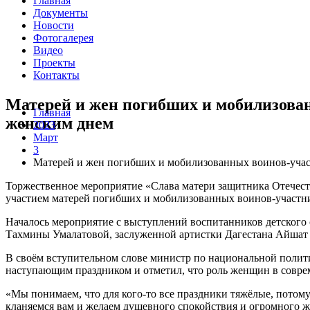
Главная
Документы
Новости
Фотогалерея
Видео
Проекты
Контакты
Матерей и жен погибших и мобилизов
Главная
женским днем
2023
Март
3
Матерей и жен погибших и мобилизованных воинов-уч
Торжественное мероприятие «Слава матери защитника Отечест
участием матерей погибших и мобилизованных воинов-участни
Началось мероприятие с выступлений воспитанников детского
Тахмины Умалатовой, заслуженной артистки Дагестана Айшат
В своём вступительном слове министр по национальной поли
наступающим праздником и отметил, что роль женщин в совре
«Мы понимаем, что для кого-то все праздники тяжёлые, потому
кланяемся вам и желаем душевного спокойствия и огромного же