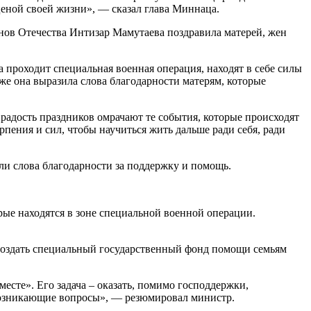
еной своей жизни», — сказал глава Миннаца.
нов Отечества Интизар Мамутаева поздравила матерей, жен
а проходит специальная военная операция, находят в себе силы
же она выразила слова благодарности матерям, которые
радость праздников омрачают те события, которые происходят
рпения и сил, чтобы научиться жить дальше ради себя, ради
и слова благодарности за поддержку и помощь.
ые находятся в зоне специальной военной операции.
создать специальный государственный фонд помощи семьям
есте». Его задача – оказать, помимо господдержки,
возникающие вопросы», — резюмировал министр.